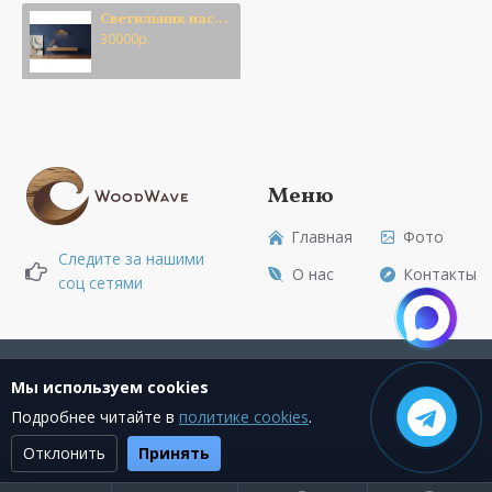
кабелем внутри. Это позволяет выставить высоту
Светильник настенный Месяц
подвеса.
30000р.
· Длина: 0,6 метра(600 мм)
· Цвет: По Вашему выбору
· В наличие: На складе
Парящие на стене миниатюрные полумесяцы, которые
несут с собой мягкий свет и волшебство. Их небольшие
Меню
размеры делают их универсальным инструментом
декора: можно разместить один, как сдержанный штрих
Главная
Фото
или собрать целую россыпь на стене, создавая
Следите за нашими
О нас
Контакты
собственное созвездие.
соц сетями
Закажите свой Месяц - и пусть каждый ваш вечер будет
волшебным!
Создание сайта + Marketing
Мы используем cookies
Подробнее читайте в
политике cookies
.
Отклонить
Принять
Текущее состояние cookie:
не выбрано