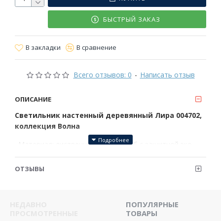
БЫСТРЫЙ ЗАКАЗ
В закладки
В сравнение
Всего отзывов: 0
-
Написать отзыв
ОПИСАНИЕ
Светильник настенный деревянный Лира 004702,
коллекция Волна
· Материал: лиственница, ясень, дуб с защитной эко
пропиткой.
ОТЗЫВЫ
· Источник света: LED-ламп, 40 Вт. Питание от сети 220
вольт
· 3 режима свечения: теплый (3000 к), холодный(6000 к),
НЕДАВНО
ПОПУЛЯРНЫЕ
комбинированный. Пульт входит в комплект
ПРОСМОТРЕННЫЕ
ТОВАРЫ
· Монтаж: Простая и надежная потолочная установка.