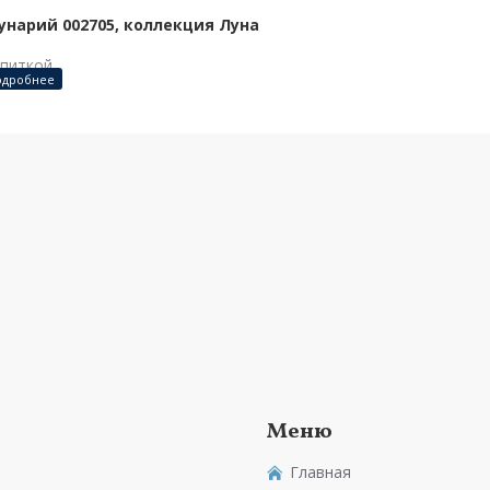
нарий 002705, коллекция Луна
опиткой.
 вольт
), комбинированный. Пульт входит в комплект
 Регулируемый металлический трос с защищенным кабелем
е «Лунарию»
.
Меню
Главная