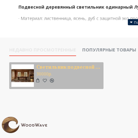
Подвесной деревянный светильник одинарный Лу
· Материал: лиственница, ясень, дуб с защитной эко пр
· Источник света: LED-ламп, 40 Вт. Питание от сети 220
· 3 режима свечения: теплый (3000 к), холодный(6000 к
· Монтаж: Простая и надежная потолочная установка.
НЕДАВНО ПРОСМОТРЕННЫЕ
ПОПУЛЯРНЫЕ ТОВАРЫ
внутри. Это позволяет выставить высоту подвеса.
· Длина: 2 метра(2000 мм)
· Цвет: По Вашему выбору
Светильник подвесной одинарный Лунарий
· В наличие: На складе
30000р.
Превратите потолок в ночное небо. Позвольт
дарить вашему дому волшебство каждый вечер