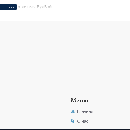
 от производителя ВудВэйв
Меню
Главная
О нас