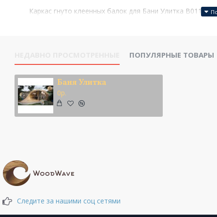
Каркас гнуто клеенных балок для Бани Улитка B011812
НЕДАВНО ПРОСМОТРЕННЫЕ
ПОПУЛЯРНЫЕ ТОВАРЫ
Баня Улитка
0р.
Следите за нашими соц сетями