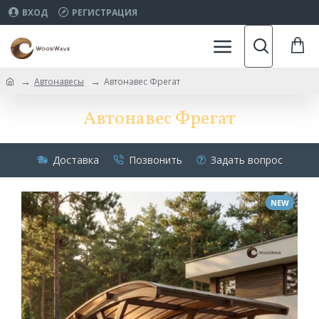
ВХОД
РЕГИСТРАЦИЯ
Автонавесы
Автонавес Фрегат
Автонавес Фрегат
Доставка
Позвонить
Задать вопрос
NEW