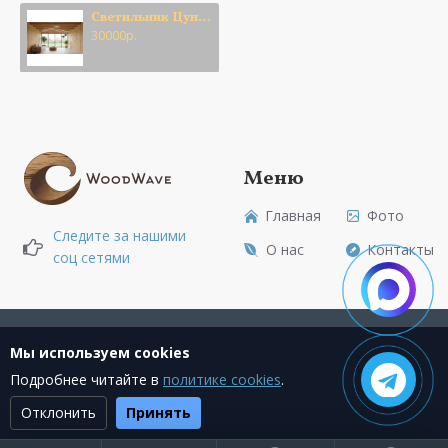
кабелем внутри. Это позволяет выставить высоту
Светильник Цунами двойной
подвеса.
30000р.
· Длина: 2 метра(2000 мм)
· Цвет: По Вашему выбору
· В наличие: На складе
Меню
Главная
Фото
Следите за нашими
Насладись не только классным светом, но
О нас
Контакты
соц сетями
и плавными, изогнутыми природными
формами светильника, серия Змейка.
Создание сайта + Marketing
Мы используем cookies
Подробнее читайте в
политике cookies
.
Отклонить
Принять
Текущее состояние cookie:
не выбрано