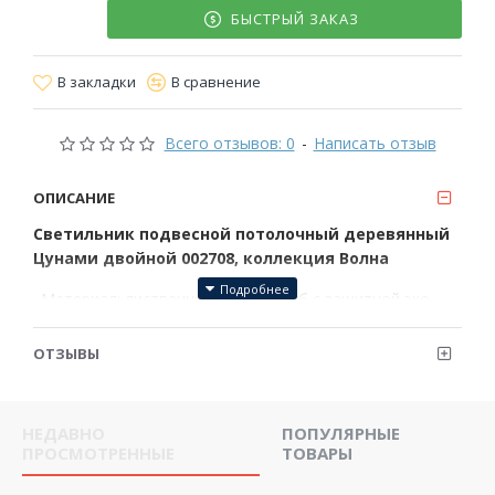
БЫСТРЫЙ ЗАКАЗ
В закладки
В сравнение
Всего отзывов: 0
-
Написать отзыв
ОПИСАНИЕ
Светильник подвесной потолочный деревянный
Цунами двойной 002708, коллекция Волна
· Материал: лиственница, ясень, дуб с защитной эко
пропиткой.
ОТЗЫВЫ
· Источник света: LED-ламп, 40*2 Вт. Питание от сети
220 вольт
· 3 режима свечения: теплый (3000 к), холодный(6000 к),
НЕДАВНО
ПОПУЛЯРНЫЕ
комбинированный. Пульт входит в комплект
ПРОСМОТРЕННЫЕ
ТОВАРЫ
· Монтаж: Простая и надежная потолочная установка.
Регулируемый металлический трос с защищенным