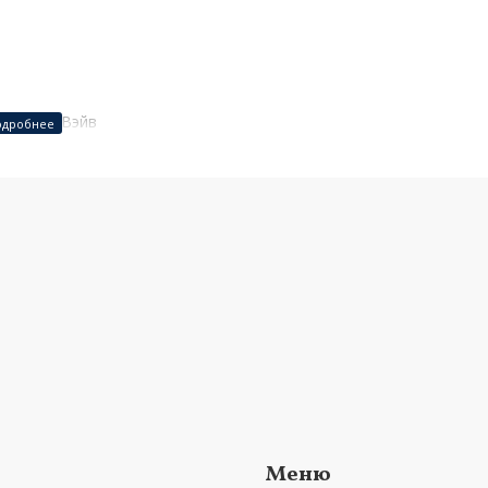
теля ВудВэйв
Меню