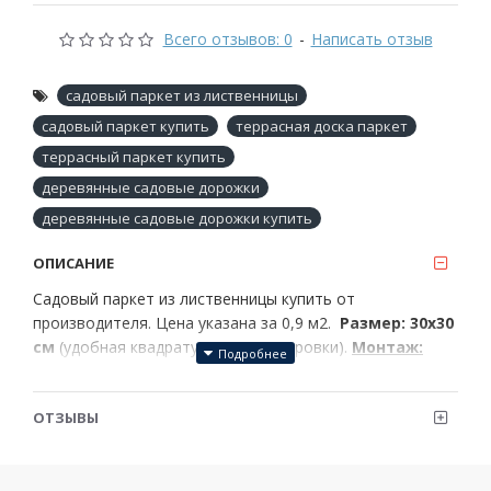
Всего отзывов: 0
-
Написать отзыв
садовый паркет из лиственницы
садовый паркет купить
террасная доска паркет
террасный паркет купить
деревянные садовые дорожки
деревянные садовые дорожки купить
ОПИСАНИЕ
Садовый паркет из лиственницы купить от
производителя. Цена указана за 0,9 м2.
Размер: 30х30
см
(удобная квадратура для планировки).
Монтаж:
Система «пазл» — сборка без гвоздей и клея.
Преимущества лиственницы:
ОТЗЫВЫ
В данном объявлении представлен
садовый паркет
из натуральной лиственницы
(не термоясень!). Этот