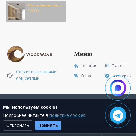
кабелем внутри. Это позволяет выставить высоту
Светильник подвесной Спираль
подвеса.
30000р.
· Длина: 2 метра(2000 мм)
· Цвет: По Вашему выбору
· В наличие: На складе
Меню
Главная
Фото
Живое дерево и свет в одной скульптуре!
Следите за нашими
О нас
Контакты
соц сетями
Создание сайта + Marketing
Мы используем cookies
Подробнее читайте в
политике cookies
.
Отклонить
Принять
Текущее состояние cookie:
не выбрано