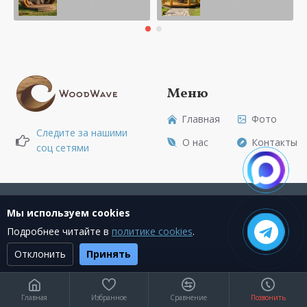
Меню
Главная
Фото
Следите за нашими
О нас
Контакты
соц сетями
Создание сайта + Marketing
Мы используем cookies
Подробнее читайте в
политике cookies
.
Отклонить
Принять
Текущее состояние cookie:
не выбрано
Главная
Избранное
Сравнение
Позвонить